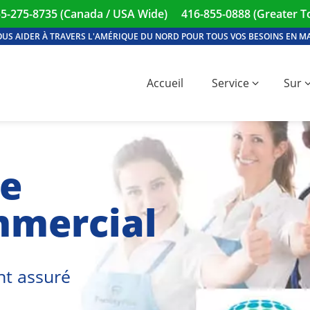
55-275-8735 (Canada / USA Wide)
416-855-0888 (Greater T
OUS AIDER À TRAVERS L'AMÉRIQUE DU NORD POUR TOUS VOS BESOINS EN MAT
Accueil
Service
Sur
de
mmercial
ent assuré