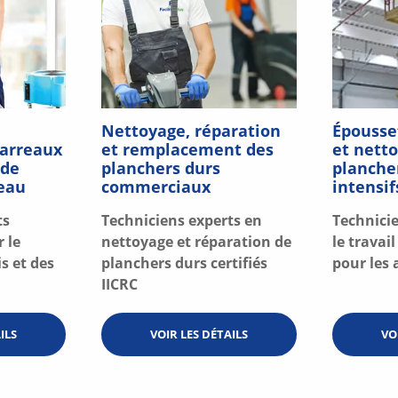
Nettoyage, réparation
Épousse
carreaux
et remplacement des
et nett
 de
planchers durs
planche
eau
commerciaux
intensif
ts
Techniciens experts en
Technicie
r le
nettoyage et réparation de
le travai
s et des
planchers durs certifiés
pour les
IICRC
ILS
VOIR LES DÉTAILS
VO