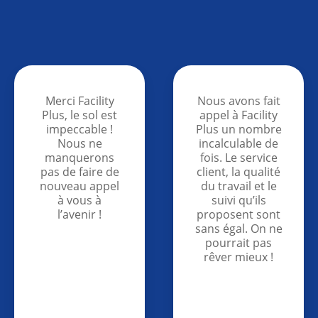
Nous avons fait
Nous sommes
appel à Facility
extrêmement
Plus un nombre
satisfaits de
incalculable de
Facility Plus et
fois. Le service
des services
client, la qualité
que vous
du travail et le
fournissez. Nous
suivi qu’ils
avons hâte de
proposent sont
travailler encore
sans égal. On ne
plus avec vous à
pourrait pas
l’avenir !
rêver mieux !