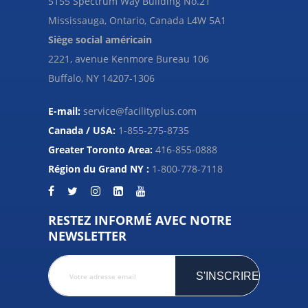
5155 Spectrum Way Building No.21
Mississauga, Ontario, Canada L4W 5A1
Siège social américain
2221, avenue Kenmore Bureau 106
Buffalo, NY 14207-1306
E-mail:
service@facilityplus.com
Canada / USA:
1-855-275-8735
Greater Toronto Area:
416-855-0888
Région du Grand NY :
1-800-778-7118
RESTEZ INFORMÉ AVEC NOTRE
NEWSLETTER